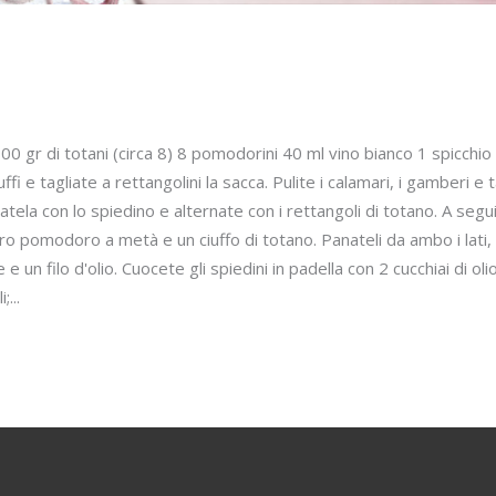
 300 gr di totani (circa 8) 8 pomodorini 40 ml vino bianco 1 spicch
ffi e tagliate a rettangolini la sacca. Pulite i calamari, i gamberi 
ilzatela con lo spiedino e alternate con i rettangoli di totano. A 
o pomodoro a metà e un ciuffo di totano. Panateli da ambo i lati,
n filo d'olio. Cuocete gli spiedini in padella con 2 cucchiai di ol
i;